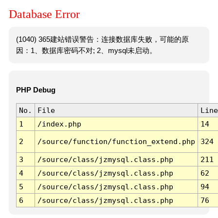
Database Error
(1040) 365建站错误警告：连接数据库失败，可能的原
因：1、数据库密码不对; 2、mysql未启动。
PHP Debug
No.
File
Line
1
/index.php
14
2
/source/function/function_extend.php
324
3
/source/class/jzmysql.class.php
211
4
/source/class/jzmysql.class.php
62
5
/source/class/jzmysql.class.php
94
6
/source/class/jzmysql.class.php
76