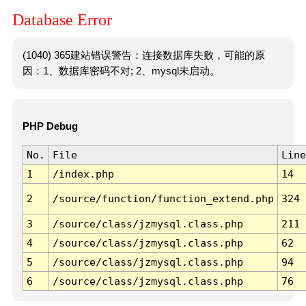
Database Error
(1040) 365建站错误警告：连接数据库失败，可能的原
因：1、数据库密码不对; 2、mysql未启动。
PHP Debug
No.
File
Line
1
/index.php
14
2
/source/function/function_extend.php
324
3
/source/class/jzmysql.class.php
211
4
/source/class/jzmysql.class.php
62
5
/source/class/jzmysql.class.php
94
6
/source/class/jzmysql.class.php
76