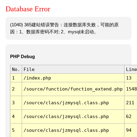
Database Error
(1040) 365建站错误警告：连接数据库失败，可能的原
因：1、数据库密码不对; 2、mysql未启动。
PHP Debug
No.
File
Line
1
/index.php
13
2
/source/function/function_extend.php
1548
3
/source/class/jzmysql.class.php
211
4
/source/class/jzmysql.class.php
62
5
/source/class/jzmysql.class.php
94