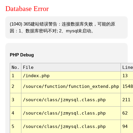
Database Error
(1040) 365建站错误警告：连接数据库失败，可能的原
因：1、数据库密码不对; 2、mysql未启动。
PHP Debug
No.
File
Line
1
/index.php
13
2
/source/function/function_extend.php
1548
3
/source/class/jzmysql.class.php
211
4
/source/class/jzmysql.class.php
62
5
/source/class/jzmysql.class.php
94