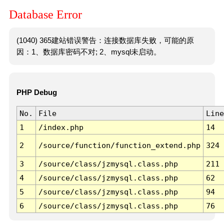
Database Error
(1040) 365建站错误警告：连接数据库失败，可能的原
因：1、数据库密码不对; 2、mysql未启动。
PHP Debug
No.
File
Line
1
/index.php
14
2
/source/function/function_extend.php
324
3
/source/class/jzmysql.class.php
211
4
/source/class/jzmysql.class.php
62
5
/source/class/jzmysql.class.php
94
6
/source/class/jzmysql.class.php
76