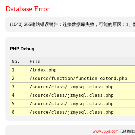
Database Error
(1040) 365建站错误警告：连接数据库失败，可能的原因：1、数
PHP Debug
No.
File
1
/index.php
2
/source/function/function_extend.php
3
/source/class/jzmysql.class.php
4
/source/class/jzmysql.class.php
5
/source/class/jzmysql.class.php
6
/source/class/jzmysql.class.php
www.365jz.com
已经将此