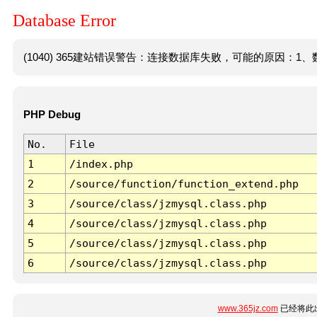
Database Error
(1040) 365建站错误警告：连接数据库失败，可能的原因：1、数
PHP Debug
No.
File
1
/index.php
2
/source/function/function_extend.php
3
/source/class/jzmysql.class.php
4
/source/class/jzmysql.class.php
5
/source/class/jzmysql.class.php
6
/source/class/jzmysql.class.php
www.365jz.com
已经将此