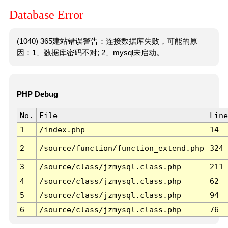
Database Error
(1040) 365建站错误警告：连接数据库失败，可能的原
因：1、数据库密码不对; 2、mysql未启动。
PHP Debug
No.
File
Line
1
/index.php
14
2
/source/function/function_extend.php
324
3
/source/class/jzmysql.class.php
211
4
/source/class/jzmysql.class.php
62
5
/source/class/jzmysql.class.php
94
6
/source/class/jzmysql.class.php
76