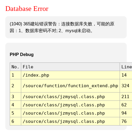
Database Error
(1040) 365建站错误警告：连接数据库失败，可能的原
因：1、数据库密码不对; 2、mysql未启动。
PHP Debug
No.
File
Line
1
/index.php
14
2
/source/function/function_extend.php
324
3
/source/class/jzmysql.class.php
211
4
/source/class/jzmysql.class.php
62
5
/source/class/jzmysql.class.php
94
6
/source/class/jzmysql.class.php
76