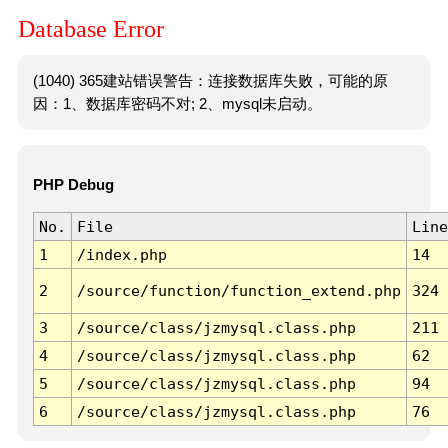
Database Error
(1040) 365建站错误警告：连接数据库失败，可能的原
因：1、数据库密码不对; 2、mysql未启动。
PHP Debug
No.
File
Line
1
/index.php
14
2
/source/function/function_extend.php
324
3
/source/class/jzmysql.class.php
211
4
/source/class/jzmysql.class.php
62
5
/source/class/jzmysql.class.php
94
6
/source/class/jzmysql.class.php
76