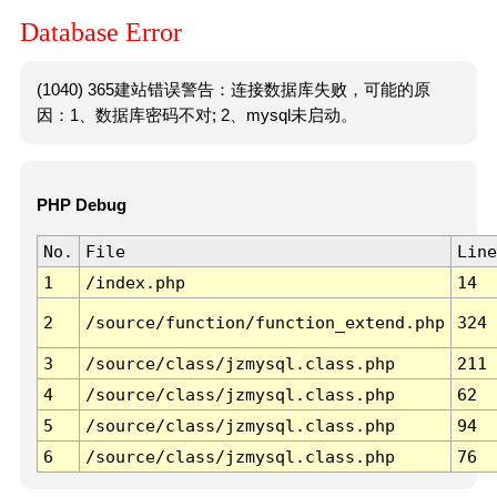
Database Error
(1040) 365建站错误警告：连接数据库失败，可能的原
因：1、数据库密码不对; 2、mysql未启动。
PHP Debug
No.
File
Line
1
/index.php
14
2
/source/function/function_extend.php
324
3
/source/class/jzmysql.class.php
211
4
/source/class/jzmysql.class.php
62
5
/source/class/jzmysql.class.php
94
6
/source/class/jzmysql.class.php
76