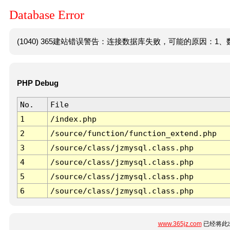
Database Error
(1040) 365建站错误警告：连接数据库失败，可能的原因：1、数
PHP Debug
No.
File
1
/index.php
2
/source/function/function_extend.php
3
/source/class/jzmysql.class.php
4
/source/class/jzmysql.class.php
5
/source/class/jzmysql.class.php
6
/source/class/jzmysql.class.php
www.365jz.com
已经将此