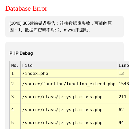
Database Error
(1040) 365建站错误警告：连接数据库失败，可能的原
因：1、数据库密码不对; 2、mysql未启动。
PHP Debug
No.
File
Line
1
/index.php
13
2
/source/function/function_extend.php
1548
3
/source/class/jzmysql.class.php
211
4
/source/class/jzmysql.class.php
62
5
/source/class/jzmysql.class.php
94