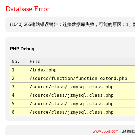
Database Error
(1040) 365建站错误警告：连接数据库失败，可能的原因：1、数
PHP Debug
No.
File
1
/index.php
2
/source/function/function_extend.php
3
/source/class/jzmysql.class.php
4
/source/class/jzmysql.class.php
5
/source/class/jzmysql.class.php
6
/source/class/jzmysql.class.php
www.365jz.com
已经将此