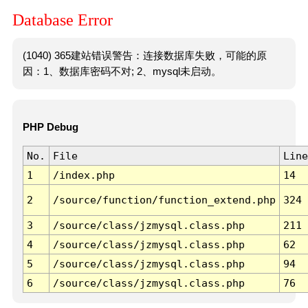
Database Error
(1040) 365建站错误警告：连接数据库失败，可能的原
因：1、数据库密码不对; 2、mysql未启动。
PHP Debug
No.
File
Line
1
/index.php
14
2
/source/function/function_extend.php
324
3
/source/class/jzmysql.class.php
211
4
/source/class/jzmysql.class.php
62
5
/source/class/jzmysql.class.php
94
6
/source/class/jzmysql.class.php
76