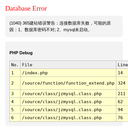
Database Error
(1040) 365建站错误警告：连接数据库失败，可能的原
因：1、数据库密码不对; 2、mysql未启动。
PHP Debug
No.
File
Line
1
/index.php
14
2
/source/function/function_extend.php
324
3
/source/class/jzmysql.class.php
211
4
/source/class/jzmysql.class.php
62
5
/source/class/jzmysql.class.php
94
6
/source/class/jzmysql.class.php
76