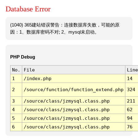
Database Error
(1040) 365建站错误警告：连接数据库失败，可能的原
因：1、数据库密码不对; 2、mysql未启动。
PHP Debug
No.
File
Line
1
/index.php
14
2
/source/function/function_extend.php
324
3
/source/class/jzmysql.class.php
211
4
/source/class/jzmysql.class.php
62
5
/source/class/jzmysql.class.php
94
6
/source/class/jzmysql.class.php
76