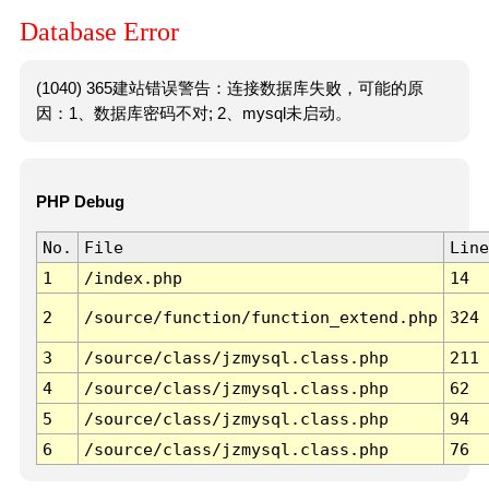
Database Error
(1040) 365建站错误警告：连接数据库失败，可能的原
因：1、数据库密码不对; 2、mysql未启动。
PHP Debug
No.
File
Line
1
/index.php
14
2
/source/function/function_extend.php
324
3
/source/class/jzmysql.class.php
211
4
/source/class/jzmysql.class.php
62
5
/source/class/jzmysql.class.php
94
6
/source/class/jzmysql.class.php
76