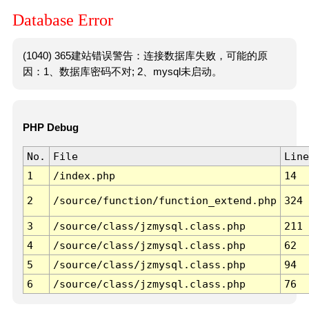
Database Error
(1040) 365建站错误警告：连接数据库失败，可能的原
因：1、数据库密码不对; 2、mysql未启动。
PHP Debug
No.
File
Line
1
/index.php
14
2
/source/function/function_extend.php
324
3
/source/class/jzmysql.class.php
211
4
/source/class/jzmysql.class.php
62
5
/source/class/jzmysql.class.php
94
6
/source/class/jzmysql.class.php
76